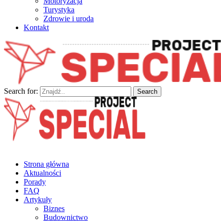
Motoryzacja
Turystyka
Zdrowie i uroda
Kontakt
Search for:
Wyspecjalizowane publikacje
Project SPECIAL
Strona główna
Aktualności
Porady
FAQ
Artykuły
Biznes
Budownictwo