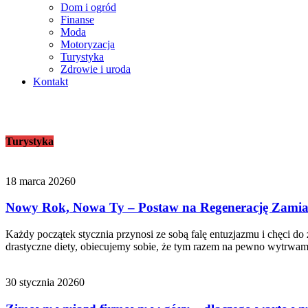
Dom i ogród
Finanse
Moda
Motoryzacja
Turystyka
Zdrowie i uroda
Kontakt
Porady
Turystyka
Turystyka
27 września 2021
0
O czym nie można zapomnieć, podczas pobytu n
18 marca 2026
0
Przebywanie na basenie sprawia ogromną przyjemność. W szcze
Nowy Rok, Nowa Ty – Postaw na Regenerację Zamias
gdzie mógłby się ochłodzić. Basen, jezioro, czy też morze to 
Każdy początek stycznia przynosi ze sobą falę entuzjazmu i chęci do
drastyczne diety, obiecujemy sobie, że tym razem na pewno wytrwamy.
Turystyka
28 marca 2025
0
30 stycznia 2026
0
Odkryj Spokój i Urok Tatr w Hotelu HARNAŚ: I