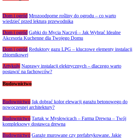
ostatnich latach zdobywa coraz większe uznanie wśród kones
Dom i ogród
Mrozoodporne rośliny do ogrodu – co warto
wiedzieć przed lekturą przewodnika
Dom i ogród
Gąbki do Mycia Naczyń – Jak Wybrać Idealne
Akcesoria Kuchenne dla Twojego Domu
Dom i ogród
Reduktory gazu LPG – kluczowe elementy instalacji
zbiornikowej
Artykuły
Naprawy instalacji elektrycznych – dlaczego warto
postawić na fachowców?
Budownictwo
Budownictwo
Jak dobrać kolor elewacji garażu betonowego do
nowoczesnej architektury?
Budownictwo
Tartak w Mysłowicach – Farma Drewna – Twój
kompleksowy dostawca drewna
Budownictwo
Garaże murowane czy prefabrykowane. Jakie