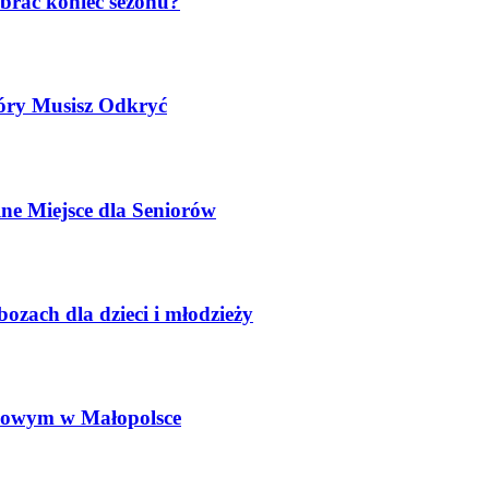
brać koniec sezonu?
 wszelkich aktywności, jest już nieaktualny. Współcześni seniorzy pr
ucie. Jeśli szukasz idealnego miejsca na spokojny i regenerujący wypo
tóry Musisz Odkryć
ą?
ię w trakcie wyboru firm zajmujących się takimi zagadnieniami, jak r
ne Miejsce dla Seniorów
y do przeczytania poniższego wpisu. Dlaczego doświadczenie ma tak s
ozach dla dzieci i młodzieży
jsce na rodzinny wypoczynek?
odzice muszą pogodzić potrzeby najmłodszych z własnymi oczekiwania
lownicze miasto w sercu Beskidu Śląskiego – spełnia te wymagania w
kowym w Małopolsce