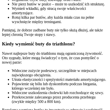
Nie pierz butów w pralce – może to uszkodzić ich strukturę.
Wymień wkładki, gdy stracą swoje właściwości
amortyzujące.
Rotuj kilka par butów, aby każda miała czas na pełne
wyschnięcie między treningami.
Pamiętaj, że dobrze zadbane buty nie tylko służą dłużej, ale także
lepiej chronią Twoje stopy i stawy.
Kiedy wymienić buty do triathlonu?
Nawet najlepsze buty do triathlonu mają ograniczoną żywotność.
Oto sygnały, które mogą świadczyć o tym, że czas pomyśleć o
nowej parze:
Widoczne zużycie podeszwy, szczególnie w miejscach
największego obciążenia.
Utrata elastyczności i sprężystości materiału amortyzującego.
Pojawienie się bólu lub dyskomfortu podczas biegania,
którego wcześniej nie było.
Widoczne uszkodzenia cholewki lub rozchodzące się szwy.
Przekroczenie zalecanego przez producenta przebiegu
(zwykle między 500 a 800 km).
Regularna wymiana butów to inwestycja w zdrowie i wydajność.