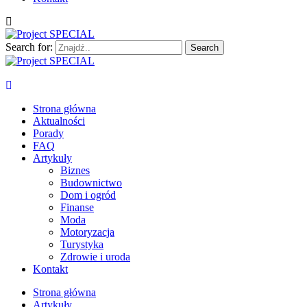
Search for:
Project SPECIAL
Wyspecjalizowane publikacje
Strona główna
Aktualności
Porady
FAQ
Artykuły
Biznes
Budownictwo
Dom i ogród
Finanse
Moda
Motoryzacja
Turystyka
Zdrowie i uroda
Kontakt
Strona główna
Artykuły