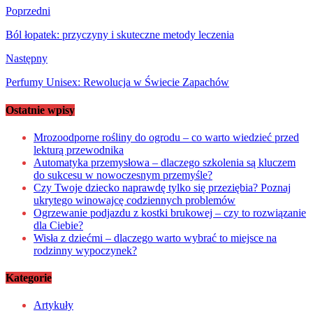
Poprzedni
Ból łopatek: przyczyny i skuteczne metody leczenia
Następny
Perfumy Unisex: Rewolucja w Świecie Zapachów
Ostatnie wpisy
Mrozoodporne rośliny do ogrodu – co warto wiedzieć przed
lekturą przewodnika
Automatyka przemysłowa – dlaczego szkolenia są kluczem
do sukcesu w nowoczesnym przemyśle?
Czy Twoje dziecko naprawdę tylko się przeziębia? Poznaj
ukrytego winowajcę codziennych problemów
Ogrzewanie podjazdu z kostki brukowej – czy to rozwiązanie
dla Ciebie?
Wisła z dziećmi – dlaczego warto wybrać to miejsce na
rodzinny wypoczynek?
Kategorie
Artykuły