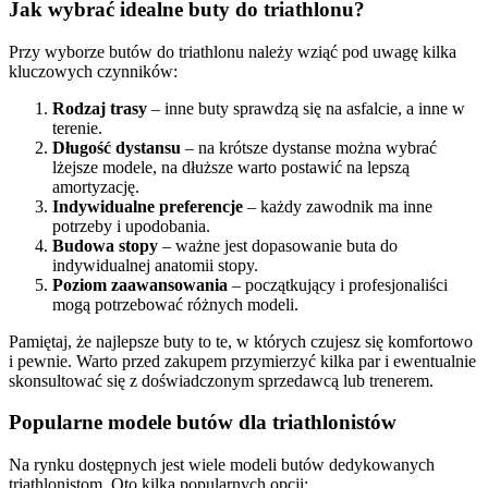
Jak wybrać idealne buty do triathlonu?
Przy wyborze butów do triathlonu należy wziąć pod uwagę kilka
kluczowych czynników:
Rodzaj trasy
– inne buty sprawdzą się na asfalcie, a inne w
terenie.
Długość dystansu
– na krótsze dystanse można wybrać
lżejsze modele, na dłuższe warto postawić na lepszą
amortyzację.
Indywidualne preferencje
– każdy zawodnik ma inne
potrzeby i upodobania.
Budowa stopy
– ważne jest dopasowanie buta do
indywidualnej anatomii stopy.
Poziom zaawansowania
– początkujący i profesjonaliści
mogą potrzebować różnych modeli.
Pamiętaj, że najlepsze buty to te, w których czujesz się komfortowo
i pewnie. Warto przed zakupem przymierzyć kilka par i ewentualnie
skonsultować się z doświadczonym sprzedawcą lub trenerem.
Popularne modele butów dla triathlonistów
Na rynku dostępnych jest wiele modeli butów dedykowanych
triathlonistom. Oto kilka popularnych opcji: