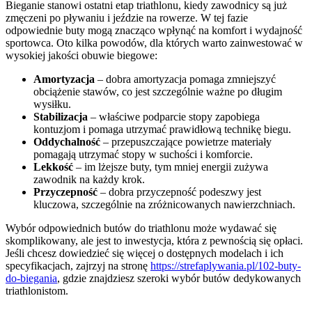
Bieganie stanowi ostatni etap triathlonu, kiedy zawodnicy są już
zmęczeni po pływaniu i jeździe na rowerze. W tej fazie
odpowiednie buty mogą znacząco wpłynąć na komfort i wydajność
sportowca. Oto kilka powodów, dla których warto zainwestować w
wysokiej jakości obuwie biegowe:
Amortyzacja
– dobra amortyzacja pomaga zmniejszyć
obciążenie stawów, co jest szczególnie ważne po długim
wysiłku.
Stabilizacja
– właściwe podparcie stopy zapobiega
kontuzjom i pomaga utrzymać prawidłową technikę biegu.
Oddychalność
– przepuszczające powietrze materiały
pomagają utrzymać stopy w suchości i komforcie.
Lekkość
– im lżejsze buty, tym mniej energii zużywa
zawodnik na każdy krok.
Przyczepność
– dobra przyczepność podeszwy jest
kluczowa, szczególnie na zróżnicowanych nawierzchniach.
Wybór odpowiednich butów do triathlonu może wydawać się
skomplikowany, ale jest to inwestycja, która z pewnością się opłaci.
Jeśli chcesz dowiedzieć się więcej o dostępnych modelach i ich
specyfikacjach, zajrzyj na stronę
https://strefaplywania.pl/102-buty-
do-biegania
, gdzie znajdziesz szeroki wybór butów dedykowanych
triathlonistom.