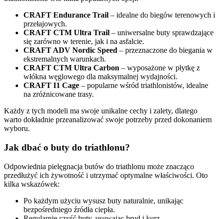
CRAFT Endurance Trail
– idealne do biegów terenowych i
przełajowych.
CRAFT CTM Ultra Trail
– uniwersalne buty sprawdzające
się zarówno w terenie, jak i na asfalcie.
CRAFT ADV Nordic Speed
– przeznaczone do biegania w
ekstremalnych warunkach.
CRAFT CTM Ultra Carbon
– wyposażone w płytkę z
włókna węglowego dla maksymalnej wydajności.
CRAFT I1 Cage
– popularne wśród triathlonistów, idealne
na zróżnicowane trasy.
Każdy z tych modeli ma swoje unikalne cechy i zalety, dlatego
warto dokładnie przeanalizować swoje potrzeby przed dokonaniem
wyboru.
Jak dbać o buty do triathlonu?
Odpowiednia pielęgnacja butów do triathlonu może znacząco
przedłużyć ich żywotność i utrzymać optymalne właściwości. Oto
kilka wskazówek:
Po każdym użyciu wysusz buty naturalnie, unikając
bezpośredniego źródła ciepła.
Regularnie czyść buty, usuwając brud i kurz.