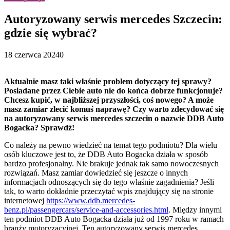
Autoryzowany serwis mercedes Szczecin:
gdzie się wybrać?
18 czerwca 2024
0
Aktualnie masz taki właśnie problem dotyczący tej sprawy?
Posiadane przez Ciebie auto nie do końca dobrze funkcjonuje?
Chcesz kupić, w najbliższej przyszłości, coś nowego? A może
masz zamiar zlecić komuś naprawę? Czy warto zdecydować się
na autoryzowany serwis mercedes szczecin o nazwie DDB Auto
Bogacka? Sprawdź!
Co należy na pewno wiedzieć na temat tego podmiotu? Dla wielu
osób kluczowe jest to, że DDB Auto Bogacka działa w sposób
bardzo profesjonalny. Nie brakuje jednak tak samo nowoczesnych
rozwiązań. Masz zamiar dowiedzieć się jeszcze o innych
informacjach odnoszących się do tego właśnie zagadnienia? Jeśli
tak, to warto dokładnie przeczytać wpis znajdujący się na stronie
internetowej
https://www.ddb.mercedes-
benz.pl/passengercars/service-and-accessories.html
. Między innymi
ten podmiot DDB Auto Bogacka działa już od 1997 roku w ramach
branży motoryzacyjnej. Ten autoryzowany serwis mercedes