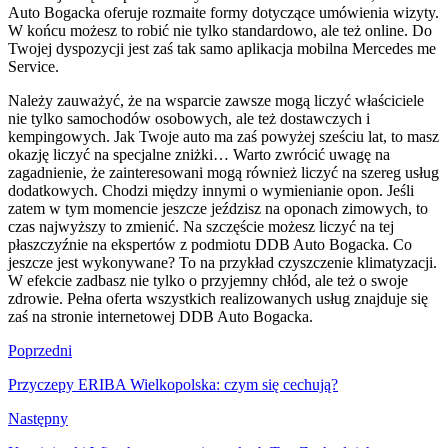
Auto Bogacka oferuje rozmaite formy dotyczące umówienia wizyty.
W końcu możesz to robić nie tylko standardowo, ale też online. Do
Twojej dyspozycji jest zaś tak samo aplikacja mobilna Mercedes me
Service.
Należy zauważyć, że na wsparcie zawsze mogą liczyć właściciele
nie tylko samochodów osobowych, ale też dostawczych i
kempingowych. Jak Twoje auto ma zaś powyżej sześciu lat, to masz
okazję liczyć na specjalne zniżki… Warto zwrócić uwagę na
zagadnienie, że zainteresowani mogą również liczyć na szereg usług
dodatkowych. Chodzi między innymi o wymienianie opon. Jeśli
zatem w tym momencie jeszcze jeździsz na oponach zimowych, to
czas najwyższy to zmienić. Na szczęście możesz liczyć na tej
płaszczyźnie na ekspertów z podmiotu DDB Auto Bogacka. Co
jeszcze jest wykonywane? To na przykład czyszczenie klimatyzacji.
W efekcie zadbasz nie tylko o przyjemny chłód, ale też o swoje
zdrowie. Pełna oferta wszystkich realizowanych usług znajduje się
zaś na stronie internetowej DDB Auto Bogacka.
Nawigacja
Poprzedni
wpisu
Przyczepy ERIBA Wielkopolska: czym się cechują?
Następny