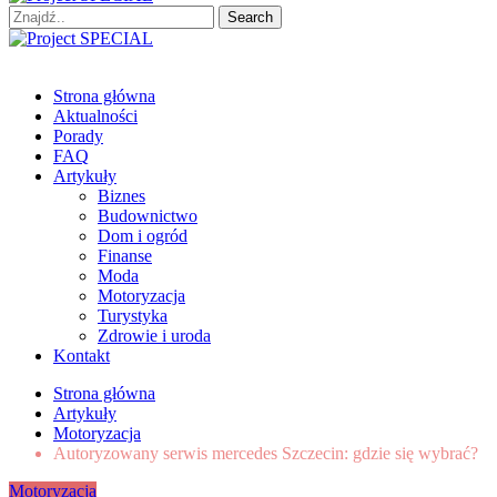
Search
for:
Project SPECIAL
Wyspecjalizowane publikacje
Strona główna
Aktualności
Porady
FAQ
Artykuły
Biznes
Budownictwo
Dom i ogród
Finanse
Moda
Motoryzacja
Turystyka
Zdrowie i uroda
Kontakt
Strona główna
Artykuły
Motoryzacja
Autoryzowany serwis mercedes Szczecin: gdzie się wybrać?
Motoryzacja