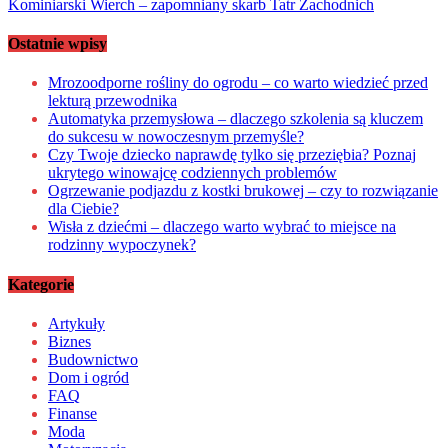
Kominiarski Wierch – zapomniany skarb Tatr Zachodnich
Ostatnie wpisy
Mrozoodporne rośliny do ogrodu – co warto wiedzieć przed
lekturą przewodnika
Automatyka przemysłowa – dlaczego szkolenia są kluczem
do sukcesu w nowoczesnym przemyśle?
Czy Twoje dziecko naprawdę tylko się przeziębia? Poznaj
ukrytego winowajcę codziennych problemów
Ogrzewanie podjazdu z kostki brukowej – czy to rozwiązanie
dla Ciebie?
Wisła z dziećmi – dlaczego warto wybrać to miejsce na
rodzinny wypoczynek?
Kategorie
Artykuły
Biznes
Budownictwo
Dom i ogród
FAQ
Finanse
Moda