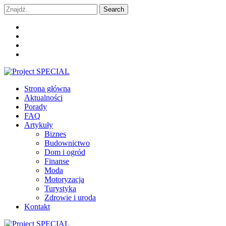
Skip
Skip
Search
to
to
for:
navigation
content
Project SPECIAL
Wyspecjalizowane publikacje
Strona główna
Aktualności
Porady
FAQ
Artykuły
Biznes
Budownictwo
Dom i ogród
Finanse
Moda
Motoryzacja
Turystyka
Zdrowie i uroda
Kontakt