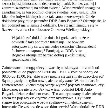
szczecin jest jednocześnie dealerem tej marki. Bardzo znanej i
zarazem szanowanej na całym świecie. Warto zwrócić uwagę na
zagadnienie, że ten podmiot oferuje świetnej klasy usługi. Dla
klientów indywidualnych oraz tak samo biznesowych. Gdzie
dokładnie przyjmuje petentów DDB Auto Bogacka? Okazuje się, że
ten podmiot ma w sumie 3 oddziały. Dwa z nich znajdują się w
Szczecinie, a trzeci na obszarze Gorzowa Wielkopolskiego.
W jakich zaś dokładnie dniach i godzinach możesz
odwiedzić taki podmiot? Interesuje Cię bowiem
autoryzowany serwis mercedes szczecin? Chcesz zlecić
fachowcom naprawę? Pamiętaj, że DDB Auto
Bogacka oferuje też bardzo dobrej jakości usługi
sprzedażowe itd.
Zainteresowani mogą zdecydować się na skorzystanie z nich od
poniedziałku do piątku od 08:00 do 19:00. Z kolei w soboty od
08:00 do 15:00. Na jakie wozy można się zaś śmiało zdecydować?
Są to pojazdy nie tylko nowe, ale też używane. Warto dodać, że
zainteresowani klienci mają okazję wybrać pojazdy spalinowe, czyli
klasyczne, ale nie tylko. Jak już wiesz, podmiot DDB Auto
Bogacka działa z duchem czasu. Ten autoryzowany dealer oferuje
zatem też pojazdy elektryczne oraz hybrydowe. Czyli takie
stanowiące połączenie wozów spalinowych i elektrycznych.
Interesuje Cię zaś przede wszystkim serwis? Warto dodać, że DDB