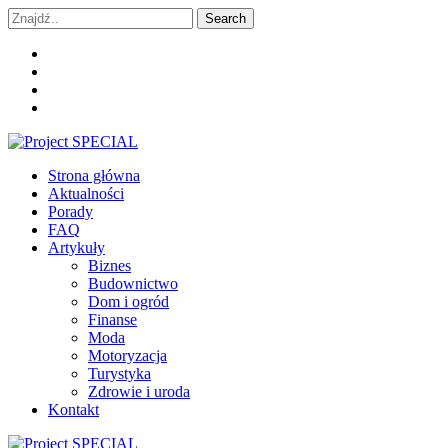
Skip
Skip
Search
to
to
for:
navigation
content
Project SPECIAL
Wyspecjalizowane publikacje
Strona główna
Aktualności
Porady
FAQ
Artykuły
Biznes
Budownictwo
Dom i ogród
Finanse
Moda
Motoryzacja
Turystyka
Zdrowie i uroda
Kontakt