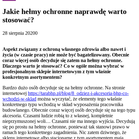
Jakie hełmy ochronne naprawdę warto
stosować?
28 sierpnia 2020
0
Aspekt związany z ochroną własnego zdrowia albo nawet i
życia (w czasie pracy) nie może być bagatelizowany. Obecnie
coraz więcej osób decyduje się zatem na hełmy ochronne.
Dlaczego warto je stosować? Co w ogóle można wybrać w
profesjonalnym sklepie internetowym z tym właśnie
konkretnym asortymentem?
Bardzo dużo osób decyduje się na hełmy ochronne. Na stronie
internetowej
https://tarabhp.pl/blog/8_odziez-i-akcesoria-bhp-co-
wchodzi-w-sklad
można wyczytać, że elementy tego właśnie
konkretnego typu wchodzą w skład wyposażenia pracownika
budowlanego. Obecnie coraz więcej osób decyduje się na tego typu
akcesoria. Czasami ludzie robią to z własnej, kompletnie
nieprzymuszonej woli… Czasami nie ma innego wyjścia. Decydują
się po prostu na hełmy ochronne, ponieważ tak stanowi prawo w
ramach tego konkretnego zagadnienia. Nic zatem dziwnego, że
sklepy internetowe albo stacjonarne z tym asortymentem mają