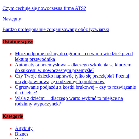
wpisu
Czym cechuje się nowoczesna firma ATS?
Następny
Bardzo profesjonalnie zorganizowany obóz łyżwiarski
Ostatnie wpisy
Mrozoodporne rośliny do ogrodu – co warto wiedzieć przed
lekturą przewodnika
Automatyka przemysłowa – dlaczego szkolenia są kluczem
do sukcesu w nowoczesnym przemyśle?
Czy Twoje dziecko naprawdę tylko się przeziębia? Poznaj
ukrytego winowajcę codziennych problemów
Ogrzewanie podjazdu z kostki brukowej – czy to rozwiązanie
dla Ciebie?
Wisła z dziećmi – dlaczego warto wybrać to miejsce na
rodzinny wypoczynek?
Kategorie
Artykuły
Biznes