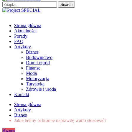
Search
for:
Project SPECIAL
Wyspecjalizowane publikacje
Strona główna
Aktualności
Porady
FAQ
Artykuły
Biznes
Budownictwo
Dom i ogród
Finanse
Moda
Motoryzacja
Turystyka
Zdrowie i uroda
Kontakt
Strona główna
Artykuły
Biznes
Jakie hełmy ochronne naprawdę warto stosować?
Biznes