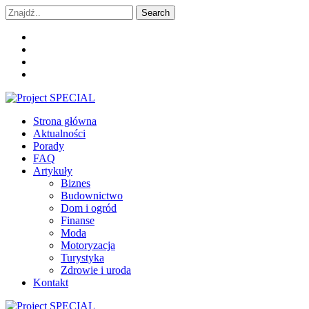
Skip
Skip
Search
to
to
for:
navigation
content
Project SPECIAL
Wyspecjalizowane publikacje
Strona główna
Aktualności
Porady
FAQ
Artykuły
Biznes
Budownictwo
Dom i ogród
Finanse
Moda
Motoryzacja
Turystyka
Zdrowie i uroda
Kontakt