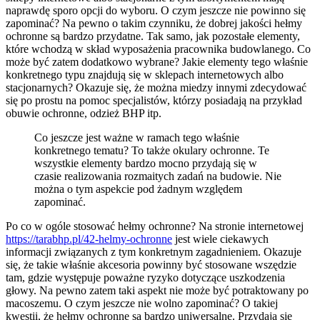
naprawdę sporo opcji do wyboru. O czym jeszcze nie powinno się
zapominać? Na pewno o takim czynniku, że dobrej jakości hełmy
ochronne są bardzo przydatne. Tak samo, jak pozostałe elementy,
które wchodzą w skład wyposażenia pracownika budowlanego. Co
może być zatem dodatkowo wybrane? Jakie elementy tego właśnie
konkretnego typu znajdują się w sklepach internetowych albo
stacjonarnych? Okazuje się, że można miedzy innymi zdecydować
się po prostu na pomoc specjalistów, którzy posiadają na przykład
obuwie ochronne, odzież BHP itp.
Co jeszcze jest ważne w ramach tego właśnie
konkretnego tematu? To także okulary ochronne. Te
wszystkie elementy bardzo mocno przydają się w
czasie realizowania rozmaitych zadań na budowie. Nie
można o tym aspekcie pod żadnym względem
zapominać.
Po co w ogóle stosować hełmy ochronne? Na stronie internetowej
https://tarabhp.pl/42-helmy-ochronne
jest wiele ciekawych
informacji związanych z tym konkretnym zagadnieniem. Okazuje
się, że takie właśnie akcesoria powinny być stosowane wszędzie
tam, gdzie występuje poważne ryzyko dotyczące uszkodzenia
głowy. Na pewno zatem taki aspekt nie może być potraktowany po
macoszemu. O czym jeszcze nie wolno zapominać? O takiej
kwestii, że hełmy ochronne są bardzo uniwersalne. Przydają się