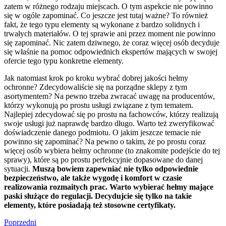
zatem w różnego rodzaju miejscach. O tym aspekcie nie powinno
się w ogóle zapominać. Co jeszcze jest tutaj ważne? To również
fakt, że tego typu elementy są wykonane z bardzo solidnych i
trwałych materiałów. O tej sprawie ani przez moment nie powinno
się zapominać. Nic zatem dziwnego, że coraz więcej osób decyduje
się właśnie na pomoc odpowiednich ekspertów mających w swojej
ofercie tego typu konkretne elementy.
Jak natomiast krok po kroku wybrać dobrej jakości hełmy
ochronne? Zdecydowaliście się na porządne sklepy z tym
asortymentem? Na pewno trzeba zwracać uwagę na producentów,
którzy wykonują po prostu usługi związane z tym tematem.
Najlepiej zdecydować się po prostu na fachowców, którzy realizują
swoje usługi już naprawdę bardzo długo. Warto też zweryfikować
doświadczenie danego podmiotu. O jakim jeszcze temacie nie
powinno się zapominać? Na pewno o takim, że po prostu coraz
więcej osób wybiera hełmy ochronne (to znakomite podejście do tej
sprawy), które są po prostu perfekcyjnie dopasowane do danej
sytuacji.
Muszą bowiem zapewniać nie tylko odpowiednie
bezpieczeństwo, ale także wygodę i komfort w czasie
realizowania rozmaitych prac. Warto wybierać hełmy mające
paski służące do regulacji. Decydujcie się tylko na takie
elementy, które posiadają też stosowne certyfikaty.
Nawigacja
Poprzedni