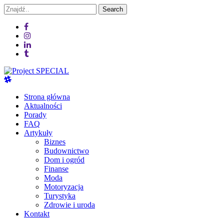
Skip
Skip
Search
to
to
for:
navigation
content
Project SPECIAL
Wyspecjalizowane publikacje
Strona główna
Aktualności
Porady
FAQ
Artykuły
Biznes
Budownictwo
Dom i ogród
Finanse
Moda
Motoryzacja
Turystyka
Zdrowie i uroda
Kontakt