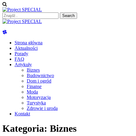
Search
for:
Project SPECIAL
Wyspecjalizowane publikacje
Strona główna
Aktualności
Porady
FAQ
Artykuły
Biznes
Budownictwo
Dom i ogród
Finanse
Moda
Motoryzacja
Turystyka
Zdrowie i uroda
Kontakt
Kategoria:
Biznes