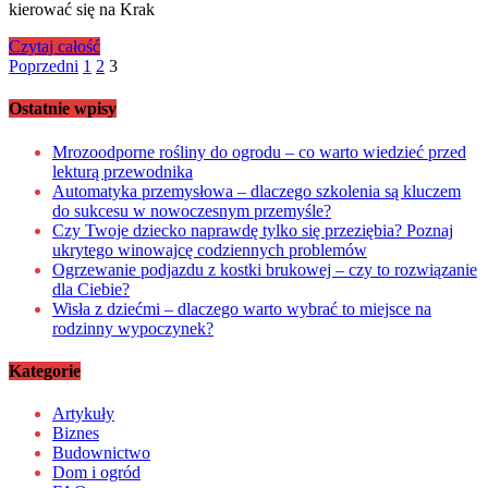
kierować się na Krak
Czytaj całość
Stronicowanie
Poprzedni
1
2
3
wpisów
Ostatnie wpisy
Mrozoodporne rośliny do ogrodu – co warto wiedzieć przed
lekturą przewodnika
Automatyka przemysłowa – dlaczego szkolenia są kluczem
do sukcesu w nowoczesnym przemyśle?
Czy Twoje dziecko naprawdę tylko się przeziębia? Poznaj
ukrytego winowajcę codziennych problemów
Ogrzewanie podjazdu z kostki brukowej – czy to rozwiązanie
dla Ciebie?
Wisła z dziećmi – dlaczego warto wybrać to miejsce na
rodzinny wypoczynek?
Kategorie
Artykuły
Biznes
Budownictwo
Dom i ogród