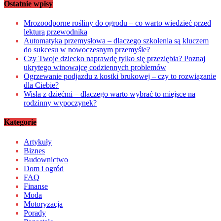
Ostatnie wpisy
Mrozoodporne rośliny do ogrodu – co warto wiedzieć przed
lekturą przewodnika
Automatyka przemysłowa – dlaczego szkolenia są kluczem
do sukcesu w nowoczesnym przemyśle?
Czy Twoje dziecko naprawdę tylko się przeziębia? Poznaj
ukrytego winowajcę codziennych problemów
Ogrzewanie podjazdu z kostki brukowej – czy to rozwiązanie
dla Ciebie?
Wisła z dziećmi – dlaczego warto wybrać to miejsce na
rodzinny wypoczynek?
Kategorie
Artykuły
Biznes
Budownictwo
Dom i ogród
FAQ
Finanse
Moda
Motoryzacja
Porady