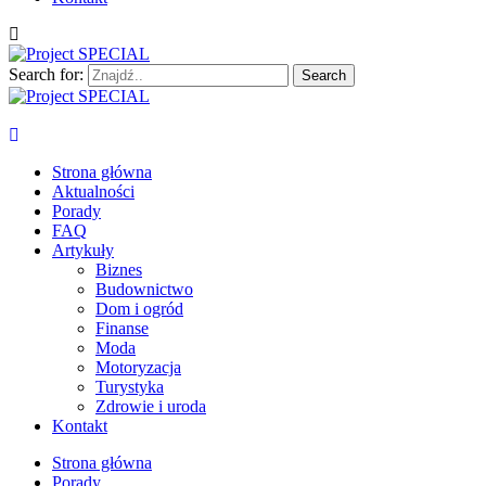
Search for:
Project SPECIAL
Wyspecjalizowane publikacje
Strona główna
Aktualności
Porady
FAQ
Artykuły
Biznes
Budownictwo
Dom i ogród
Finanse
Moda
Motoryzacja
Turystyka
Zdrowie i uroda
Kontakt
Strona główna
Porady